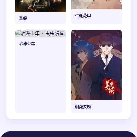
生蚝花甲
圣痕
珍珠少年
驯虎要领