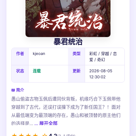
暴君统治
作者
kjeoan
类型
彩虹 / 穿越 / 恋
爱 / 奇幻
状态
连载
更新
2026-08-05
12:30:02
📖 简介
愚山偷盗古物玉佩后遭同伙背叛，机缘巧合下玉佩带他
穿越到了古代，还误打误撞下成为了新任国王？！面对
从最低端变为最顶端的存在，愚山和被顶替的原主他们
的选择是...
... 展开全部
4.2