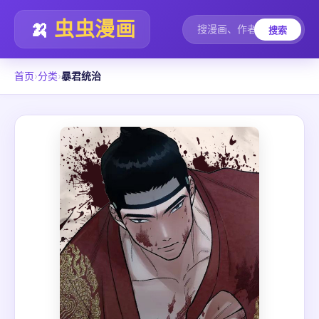
🍌
虫虫漫画
搜索
首页
›
分类
›
暴君统治